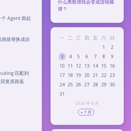
什么离散谱线会变成连续频
谱？
 Agent 跑起
一
二
三
四
五
六
日
可以插拔替换成自
1
2
3
4
5
6
7
8
9
10
11
12
13
14
15
16
uting 匹配到
17
18
19
20
21
22
23
文 → 回复原路返
24
25
26
27
28
29
30
31
2026 年 8 月
« 7 月