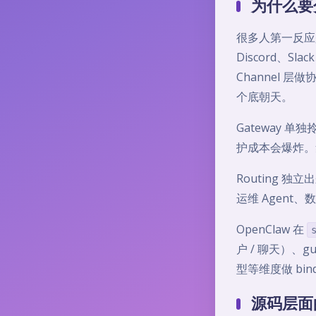
为什么要
很多人第一反应是
Discord、
Channel 
个底朝天。
Gateway
护成本会爆炸。集
Routing 独
运维 Agent
OpenClaw 在
户 / 聊天）、gu
型等维度做 bin
源码层面