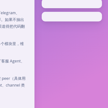
legram、
一样。如果不抽出
新渠道得把代码翻
各个模块里，维
客服 Agent、
peer（具体用
、channel 类