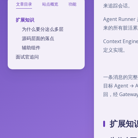
文章目录
站点概览
功能
来追踪会话。
Agent Run
扩展知识
来的所有脏活累
为什么要分这么多层
源码层面的落点
Context 
辅助组件
定义实现。
面试官追问
一条消息的完整链路
目标 Agent → 
回，经 Gatewa
扩展知