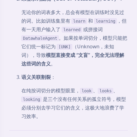
无论你的词表多大，总会有模型在训练时没见过
的词。比如训练集里有
和
，但
learn
learning
有一天用户输入了
或拼接词
learned
。如果按单词切分，模型只能把
DatawhaleAgent
它们统一标记为
（Unknown，未知
[UNK]
词），导致
模型直接变成 “文盲”，完全无法理解
这些词的含义
。
语义关联割裂
：
在纯按词切分的模型眼里，
、
、
look
looks
是三个没有任何关系的孤立符号，模型
looking
必须分别去学习它们的含义，这极大地浪费了学
习效率。