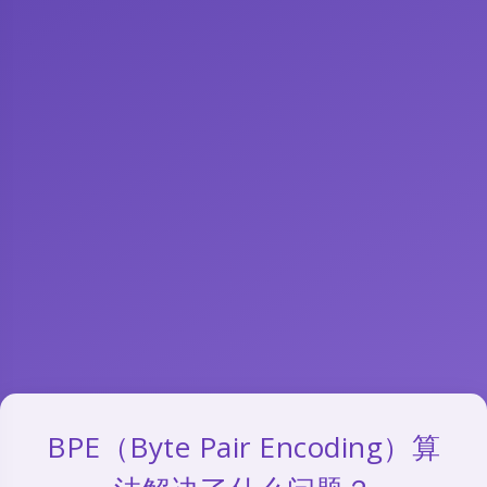
BPE（Byte Pair Encoding）算