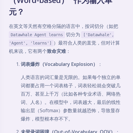
（Word-based）” 作为输入单
元？
在英文等天然有空格分隔的语言中，按词切分（如把
切分为
Datawhale Agent learns
['Datawhale',
）最符合人类的直觉，但对计算
'Agent', 'learns']
机来说，它有两个
致命灾难
：
词表爆炸（Vocabulary Explosion）
：
人类语言的词汇量是无限的。如果每个独立的单
词都要占用一个词表格子，词表轻松就会突破几
百万、甚至上千万（比如各种专业术语、网络热
词、人名）。在模型中，词表越大，最后的线性
输出层（Softmax）参数量就越恐怖，导致显存
爆炸，模型根本存不下。
未登录词困境（Out-of-Vocabulary, OOV）
：