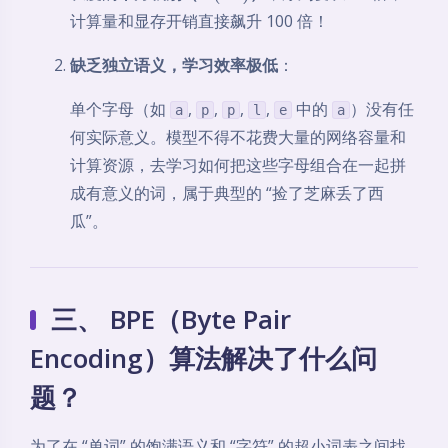
计算量和显存开销直接飙升 100 倍！
缺乏独立语义，学习效率极低
：
单个字母（如
,
,
,
,
中的
）没有任
a
p
p
l
e
a
何实际意义。模型不得不花费大量的网络容量和
计算资源，去学习如何把这些字母组合在一起拼
成有意义的词，属于典型的 “捡了芝麻丢了西
瓜”。
三、 BPE（Byte Pair
Encoding）算法解决了什么问
题？
为了在 “单词” 的饱满语义和 “字符” 的超小词表之间找