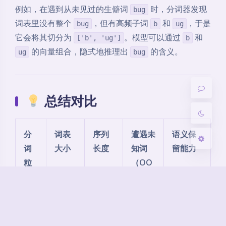
例如，在遇到从未见过的生僻词
时，分词器发现
bug
夜间模式
词表里没有整个
，但有高频子词
和
，于是
bug
b
ug
它会将其切分为
。模型可以通过
和
['b', 'ug']
b
Sans Serif
Serif
的向量组合，隐式地推理出
的含义。
ug
bug
浅阴影
深阴影
关闭
日落
暗化
灰度
总结对比
分
词表
序列
遭遇未
语义保
词
大小
长度
知词
留能力
粒
（OO
度
V）
按
极庞
短
经常遇
极好
单
大
到（灾
（词元