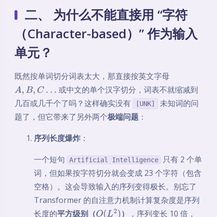
二、 为什么不能直接用 “字符
（Character-based）” 作为输入
单元？
既然按单词切分词表太大，那直接按英文字母
或中文的单个汉字切分，词表不就缩减到
A
,
B
,
C
…
几百或几千个了吗？这样确实没有
未知词的问
[UNK]
题了，但它带来了另外两个
极端问题
：
序列长度爆炸
：
一个短句
只有 2 个单
Artificial Intelligence
词，但如果按字符切分就会变成 23 个字符（包含
空格）。这会导致输入的序列变得极长。别忘了
Transformer 的自注意力机制计算复杂度是序列
长度的
平方级别（
）
，序列变长 10 倍，
O
(
L
2
)