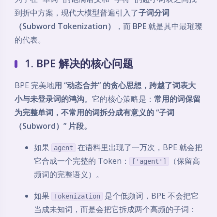
到折中方案，现代大模型普遍引入了
子词分词
（Subword Tokenization）
，而
BPE
就是其中最璀璨
的代表。
1. BPE 解决的核心问题
BPE 完美地
用 “动态合并” 的贪心思想，跨越了词表大
小与未登录词的鸿沟
。它的核心策略是：
常用的词保留
为完整单词，不常用的词拆分成有意义的 “子词
（Subword）” 片段。
如果
在语料里出现了一万次，BPE 就会把
agent
它合成一个完整的 Token：
（保留高
['agent']
频词的完整语义）。
如果
是个低频词，BPE 不会把它
Tokenization
当成未知词，而是会把它拆成两个高频的子词：