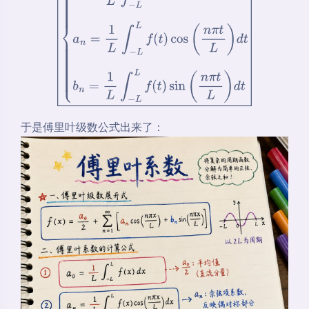
f
(
t
)
sin
(
n
π
t
L
)
d
t
于是傅里叶级数公式出来了：