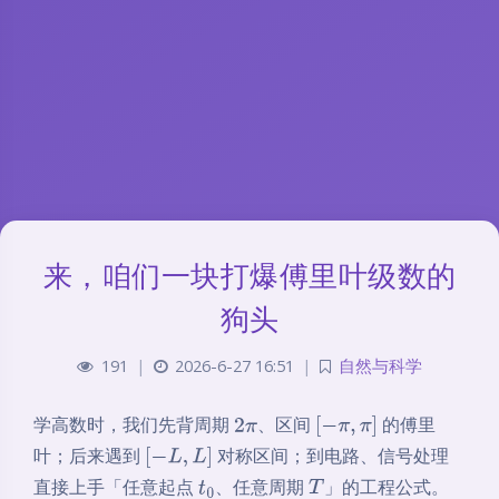
来，咱们一块打爆傅里叶级数的
狗头
191
|
2026-6-27 16:51
|
自然与科学
学高数时，我们先背周期
、区间
的傅里
2
π
[
−
π
,
π
]
叶；后来遇到
对称区间；到电路、信号处理
[
−
L
,
L
]
直接上手「任意起点
、任意周期
」的工程公式。
t
0
T