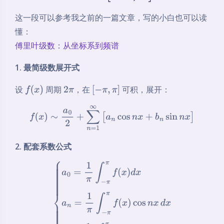
这一段可以参考我之前的一篇文章，写的小白也可以读
懂：
傅里叶级数：从坐标系到频谱
1. 最简级数展开式
设
周期
，在
可积，展开：
f
(
x
)
2
π
[
−
π
,
π
]
f
(
x
)
∼
a
0
2
+
∑
n
=
1
∞
[
a
n
cos
n
x
+
b
n
sin
n
x
]
2. 配套系数公式
{
a
0
=
1
π
∫
−
π
π
f
(
x
)
d
x
a
n
=
1
π
∫
−
π
π
f
(
x
)
cos
n
x
d
x
b
n
=
1
π
∫
−
π
π
f
(
x
)
sin
n
x
d
x