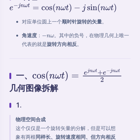
e
−
j
n
ω
t
=
cos
(
n
ω
t
)
−
j
sin
(
n
ω
t
)
对应单位圆上一个
顺时针旋转的矢量
。
角速度
：
。其中的负号，在物理几何上唯一
−
n
ω
代表的就是
旋转方向相反
。
一、
cos
(
n
ω
t
)
=
e
j
n
ω
t
+
e
−
j
n
ω
t
2
几何图像拆解
1.
物理空间合成
这个仅仅是一个旋转矢量的分解，但是可以想
象有两根
同样长、旋转速度相同、但方向相反