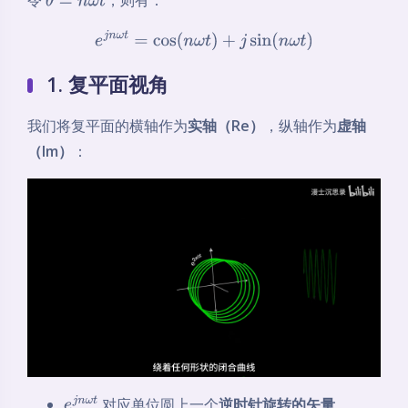
θ
=
n
ω
t
e
j
n
ω
t
=
cos
(
n
ω
t
)
+
j
sin
(
n
ω
t
)
1. 复平面视角
我们将复平面的横轴作为
实轴（Re）
，纵轴作为
虚轴
（Im）
：
对应单位圆上一个
逆时针旋转的矢量
。