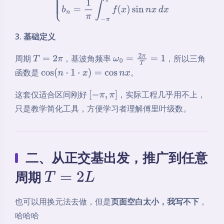
3. 基础定义
周期
，基波角频率
，所以三角
T
=
2
π
ω
0
=
2
π
T
=
1
函数是
。
cos
(
n
⋅
1
⋅
x
)
=
cos
n
x
这套仅适合区间刚好
，实际工程几乎用不上，
[
−
π
,
π
]
只是教学简化工具，方便学习者理解傅里叶级数。
二、从正交基出发，推广到任意
周期
T
=
2
L
也可以用换元法去做，但是
页面空白太小，我写不下
，
哈哈哈