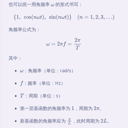
也可以统一用角频率
的形式书写：
ω
{
1
,
cos
(
n
ω
t
)
,
sin
(
n
ω
t
)
}
(
n
=
1
,
2
,
3
,
…
)
角频率公式为：
ω
=
2
π
f
=
2
π
T
其中：
：角频率（单位：rad/s）
ω
：频率（单位：Hz）
f
：周期（单位：s）
T
第一层基函数的角频率为
，周期为
。
1
2
π
新基函数的角频率应为
，此时周期为
。
π
L
2
L