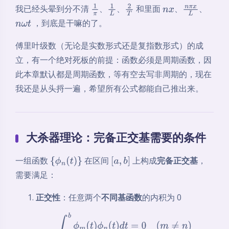
我已经头晕到分不清
、
、
和里面
、
、
1
π
1
L
2
T
n
x
n
π
x
L
，到底是干嘛的了。
n
ω
t
傅里叶级数（无论是实数形式还是复指数形式）的成
立，有一个绝对死板的前提：函数必须是周期函数，因
此本章默认都是周期函数，等有空去写非周期的，现在
我还是从头捋一遍，希望所有公式都能自己推出来。
大杀器理论：完备正交基需要的条件
一组函数
在区间
上构成
完备正交基
，
{
ϕ
n
(
t
)
}
[
a
,
b
]
需要满足：
正交性
：任意两个
不同基函数
的内积为 0
∫
a
b
ϕ
m
(
t
)
ϕ
n
(
t
)
d
t
=
0
(
m
≠
n
)