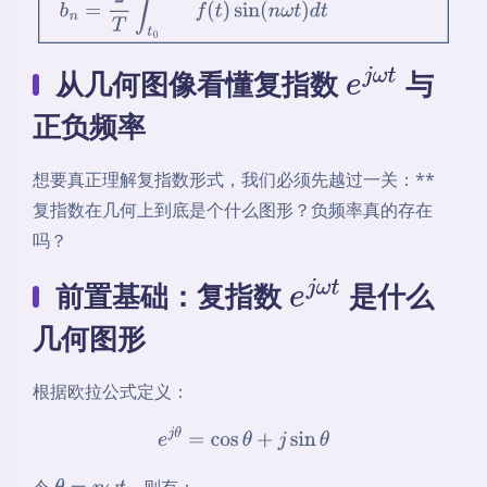
从几何图像看懂复指数
与
e
j
ω
t
正负频率
想要真正理解复指数形式，我们必须先越过一关：**
复指数在几何上到底是个什么图形？负频率真的存在
吗？
前置基础：复指数
是什么
e
j
ω
t
几何图形
根据欧拉公式定义：
e
j
θ
=
cos
θ
+
j
sin
θ
令
，则有：