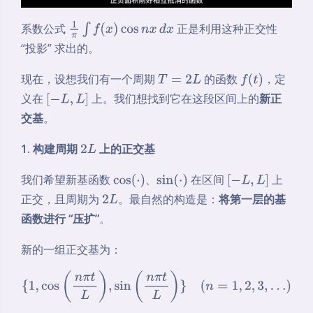
系数公式
正是利用这种正交性
1
π
∫
f
(
x
)
cos
n
x
d
x
“投影” 求出的。
现在，设想我们有一个周期
的函数
，定
T
=
2
L
f
(
t
)
义在
上。我们想找到它在这段区间上的
新正
[
−
L
,
L
]
交基
。
1. 构建周期
上的正交基
2
L
我们希望新基函数
、
在区间
上
cos
(
⋅
)
sin
(
⋅
)
[
−
L
,
L
]
正交，且周期为
。最自然的构造是：
将第一层的基
2
L
函数进行 “压扩”
。
新的一组正交基为：
{
1
,
cos
(
n
π
t
L
)
,
sin
(
n
π
t
L
)
}
(
n
=
1
,
2
,
3
,
…
)