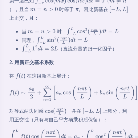
第一层已知
（
∫
−
π
π
cos
(
m
x
)
cos
(
n
x
)
d
x
=
0
m
≠
n
），且当
时等于
。因此新基在
m
=
n
>
0
π
[
−
L
,
L
]
上正交，且：
当
时：
m
=
n
>
0
∫
−
L
L
cos
2
(
n
π
t
L
)
d
t
=
L
同理，
∫
−
L
L
sin
2
(
n
π
t
L
)
d
t
=
L
（直流分量的归一化因子）
∫
−
L
L
1
2
d
t
=
2
L
2. 用新正交基求系数
将
在这组新基上展开：
f
(
t
)
f
(
t
)
∼
a
0
2
+
∑
n
=
1
∞
[
a
n
cos
(
n
π
t
L
)
+
b
n
sin
(
n
π
t
L
)
]
对等式两边同乘
，并在
上积分，利
cos
(
n
π
t
L
)
[
−
L
,
L
]
用正交性（只有与自己平方项乘积后保留）：
∫
−
L
L
f
(
t
)
cos
(
n
π
t
L
)
d
t
=
a
n
⋅
∫
−
L
L
cos
2
(
n
π
t
L
)
d
t
=
a
n
⋅
L