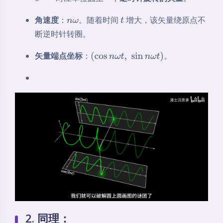
e
j
n
ω
t
角速度
：
。随着时间
增大，该矢量绕原点不
n
ω
t
断逆时针转圈。
矢量端点坐标
：
。
(
cos
n
ω
t
,
sin
n
ω
t
)
2. 同理：