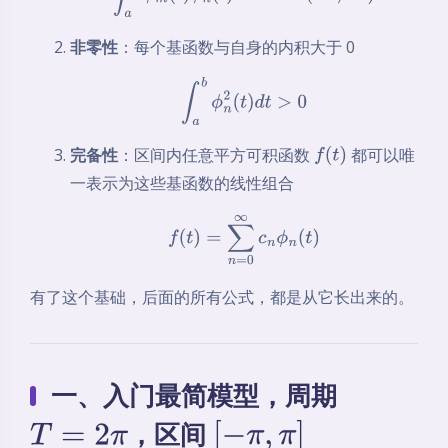
非零性
：每个基函数与自身的内积大于 0
∫
a
b
ϕ
n
2
(
t
)
d
t
>
0
完备性
：区间内任意平方可积函数
都可以唯
f
(
t
)
一表示为这些基函数的线性组合
f
(
t
)
=
∑
n
=
0
∞
c
n
ϕ
n
(
t
)
有了这个基础，后面的所有公式，都是从它长出来的。
一、入门最简模型，周期
，区间
T
=
2
π
[
−
π
,
π
]