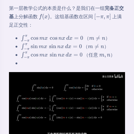
第一层教学公式的本质是什么？是我们在一组
完备正交
基
上分解函数
。这组基函数在区间
上满
f
(
x
)
[
−
π
,
π
]
足正交性：
（
）
∫
−
π
π
cos
m
x
cos
n
x
d
x
=
0
m
≠
n
（
）
∫
−
π
π
sin
m
x
sin
n
x
d
x
=
0
m
≠
n
（任意
）
∫
−
π
π
cos
m
x
sin
n
x
d
x
=
0
m
,
n