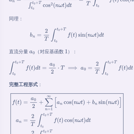
0
+
T
f
(
t
)
cos
(
n
ω
t
)
d
t
同理：
b
n
=
2
T
∫
t
0
t
0
+
T
f
(
t
)
sin
(
n
ω
t
)
d
t
直流分量
（对应基函数
）：
a
0
1
∫
t
0
t
0
+
T
f
(
t
)
d
t
=
a
0
2
⋅
T
⟹
a
0
=
2
T
∫
t
0
t
0
+
T
f
(
t
)
d
t
完整工程形式
：
f
(
t
)
=
a
0
2
+
∑
n
=
1
∞
[
a
n
cos
(
n
ω
t
)
+
b
n
sin
(
n
ω
t
)
]
a
n
=
2
T
∫
t
0
t
0
+
T
f
(
t
)
cos
(
n
ω
t
)
d
t
b
n
=
2
T
∫
t
0
t
0
+
T
f
(
t
)
sin
(
n
ω
t
)
d
t