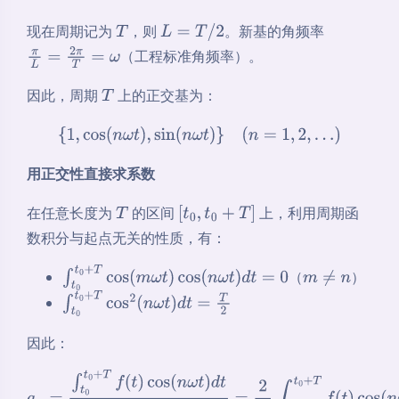
现在周期记为
，则
。新基的角频率
T
L
=
T
/
2
（工程标准角频率）。
π
L
=
2
π
T
=
ω
因此，周期
上的正交基为：
T
{
1
,
cos
(
n
ω
t
)
,
sin
(
n
ω
t
)
}
(
n
=
1
,
2
,
…
)
用正交性直接求系数
在任意长度为
的区间
上，利用周期函
T
[
t
0
,
t
0
+
T
]
数积分与起点无关的性质，有：
（
）
∫
t
0
t
0
+
T
cos
(
m
ω
t
)
cos
(
n
ω
t
)
d
t
=
0
m
≠
n
∫
t
0
t
0
+
T
cos
2
(
n
ω
t
)
d
t
=
T
2
因此：
a
n
=
∫
t
0
t
0
+
T
f
(
t
)
cos
(
n
ω
t
)
d
t
∫
t
0
t
0
+
T
cos
2
(
n
ω
t
)
d
t
=
2
T
∫
t
0
t