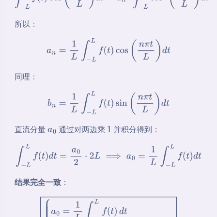
所以：
a
n
=
1
L
∫
−
L
L
f
(
t
)
cos
(
n
π
t
L
)
d
t
同理：
b
n
=
1
L
∫
−
L
L
f
(
t
)
sin
(
n
π
t
L
)
d
t
直流分量
通过对两边乘
并积分得到：
a
0
1
∫
−
L
L
f
(
t
)
d
t
=
a
0
2
⋅
2
L
⟹
a
0
=
1
L
∫
−
L
L
f
(
t
)
d
t
结果完全一致
：
{
a
0
=
1
L
∫
−
L
L
f
(
t
)
d
t
a
n
=
1
L
∫
−
L
L
f
(
t
)
cos
(
n
π
t
L
)
d
t
b
n
=
1
L
∫
−
L
L