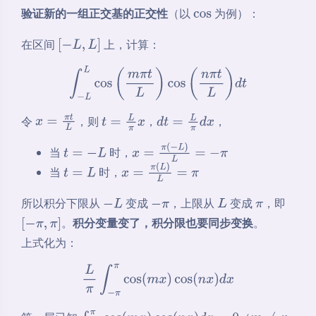
验证新的一组正交基的正交性
（以
为例）：
cos
在区间
上，计算：
[
−
L
,
L
]
∫
−
L
L
cos
(
m
π
t
L
)
cos
(
n
π
t
L
)
d
t
令
，则
，
，
x
=
π
t
L
t
=
L
π
x
d
t
=
L
π
d
x
当
时，
t
=
−
L
x
=
π
(
−
L
)
L
=
−
π
当
时，
t
=
L
x
=
π
(
L
)
L
=
π
所以积分下限从
变成
，上限从
变成
，即
−
L
−
π
L
π
。
积分变量变了，积分限也要同步变换
。
[
−
π
,
π
]
上式化为：
L
π
∫
−
π
π
cos
(
m
x
)
cos
(
n
x
)
d
x