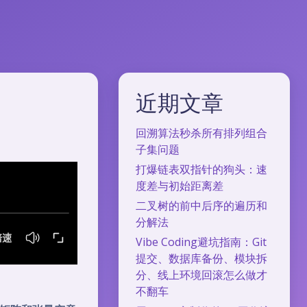
近期文章
回溯算法秒杀所有排列组合
子集问题
打爆链表双指针的狗头：速
度差与初始距离差
二叉树的前中后序的遍历和
分解法
Vibe Coding避坑指南：Git
提交、数据库备份、模块拆
分、线上环境回滚怎么做才
不翻车