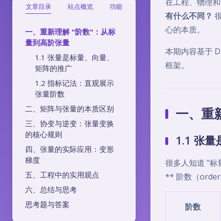
在工程、物理和
文章目录
站点概览
功能
有什么不同？
很
心的本质。
一、重新理解 "阶数"：从标
量到高阶张量
本期内容基于 D
1.1 张量是标量、向量、
框架。
矩阵的推广
1.2 指标记法：直观展示
张量阶数
二、矩阵与张量的本质区别
一、重
三、协变与逆变：张量变换
的核心规则
1.1 
四、张量的实际应用：变形
梯度
很多人知道 "标
五、工程中的实用观点
** 阶数（orde
六、总结与思考
思考题与答案
阶数