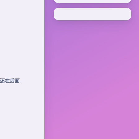
还在后面
。