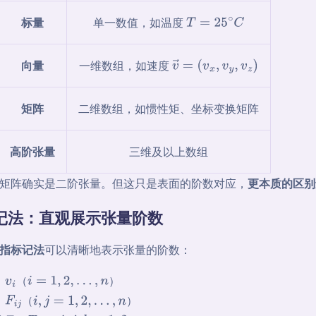
标量
单一数值，如温度
T
=
25
∘
C
向量
一维数组，如速度
v
→
=
(
v
x
,
v
y
,
v
z
)
矩阵
二维数组，如惯性矩、坐标变换矩阵
高阶张量
三维及以上数组
矩阵确实是二阶张量。但这只是表面的阶数对应，
更本质的区别
指标记法：直观展示张量阶数
指标记法
可以清晰地表示张量的阶数：
：
（
）
v
i
i
=
1
,
2
,
…
,
n
：
（
）
F
i
j
i
,
j
=
1
,
2
,
…
,
n