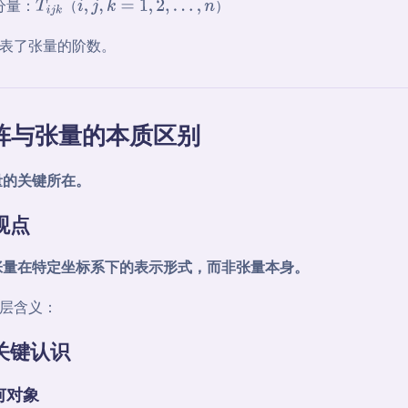
分量：
（
）
T
i
j
k
i
,
j
,
k
=
1
,
2
,
…
,
n
表了张量的阶数。
阵与张量的本质区别
量的关键所在。
心观点
张量在特定坐标系下的表示形式，而非张量本身。
层含义：
点关键认识
何对象