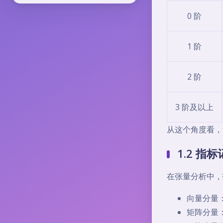
0 阶
1 阶
2 阶
3 阶及以上
从这个角度看，
1.2 
在张量分析中，
向量分量
矩阵分量