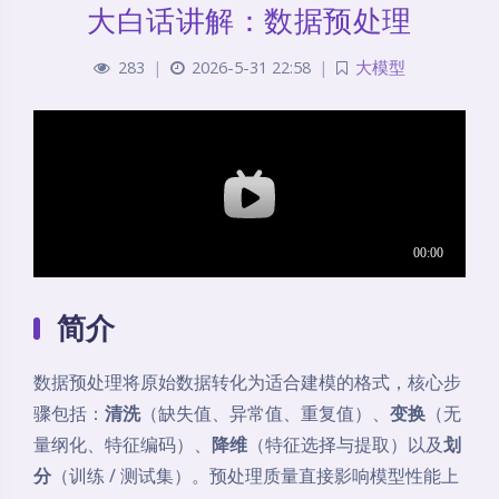
大白话讲解：数据预处理
283
|
2026-5-31 22:58
|
大模型
简介
数据预处理将原始数据转化为适合建模的格式，核心步
骤包括：
清洗
（缺失值、异常值、重复值）、
变换
（无
量纲化、特征编码）、
降维
（特征选择与提取）以及
划
分
（训练 / 测试集）。预处理质量直接影响模型性能上