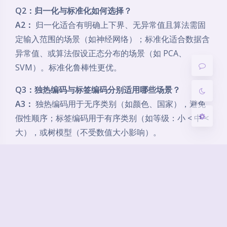
Q2：归一化与标准化如何选择？
Sans Serif
Serif
A2：
归一化适合有明确上下界、无异常值且算法需固
定输入范围的场景（如神经网络）；标准化适合数据含
浅阴影
深阴影
异常值、或算法假设正态分布的场景（如 PCA、
SVM）。标准化鲁棒性更优。
关闭
日落
暗化
灰度
Q3：独热编码与标签编码分别适用哪些场景？
A3：
独热编码用于无序类别（如颜色、国家），避免
假性顺序；标签编码用于有序类别（如等级：小 < 中 <
大），或树模型（不受数值大小影响）。
Q4：训练集和测试集的缺失值如何填充？
A4：
必须
仅用训练集的统计量（均值、中位数等）
填
充训练集和测试集，不可使用测试集信息，否则造成数
据泄露。
Q5：什么是数据泄露？如何避免？