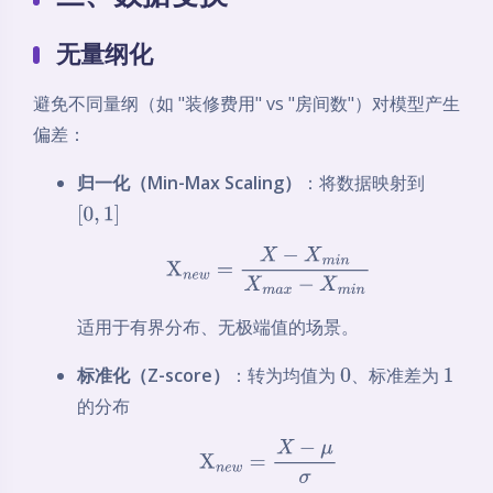
无量纲化
避免不同量纲（如 "装修费用" vs "房间数"）对模型产生
偏差：
归一化（Min-Max Scaling）
：将数据映射到
[
0
,
1
]
X
n
e
w
=
X
−
X
m
i
n
X
m
a
x
−
X
m
i
n
适用于有界分布、无极端值的场景。
标准化（Z-score）
：转为均值为
、标准差为
0
1
的分布
X
n
e
w
=
X
−
μ
σ