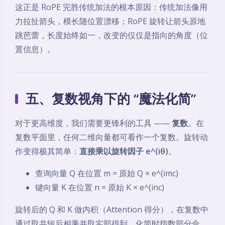
这正是 RoPE 完胜传统加法的根本原因：传统加法像用
力拉扯箭头，模长随位置漂移；RoPE 旋转让箭头原地
跳芭蕾，长度始终如一，改变的仅仅是指向的角度（位
置信息）。
五、复数视角下的 “魔法化简”
对于更高维度，我们需要更锋利的工具 ——
复数
。在
复数平面里，任何二维向量都可看作一个复数。旋转动
作变得极其简单：
直接乘以旋转因子 e^(iθ)
。
查询向量 Q 在位置 m = 原始 Q × e^(imc)
键向量 K 在位置 n = 原始 K × e^(inc)
旋转后的 Q 和 K 做内积（Attention 得分），在复数中
通过取共轭后相乘并取实部得到。化简时指数部分合