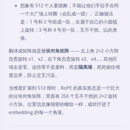
想象有 512 个人要跳舞，不能让他们手拉手在同
一个大广场上转圈（会乱成一团）。正确做法
是：1 号和 2 号组成一队，在属于自己的小圆毯
上旋转；3 号和 4 号另一队，互不干扰。以此类
推。
翻译成矩阵就是
分块对角矩阵
—— 左上角 2×2 小方阵
负责旋转 x1、x2，右下角负责旋转 x3、x4…… 其他区
域全是零。这些零不是废料，而是
隔离墙
，死死锁住维
度边界，防止交叉污染。
当维度扩展到 512 维时，RoPE 的真实形态是一个巨大
的分块对角矩阵，里面有 256 个互不干扰的 2×2 旋转
小方块。位置信息像细密的螺纹一样，成对拧进了
embedding 的每一个角落。