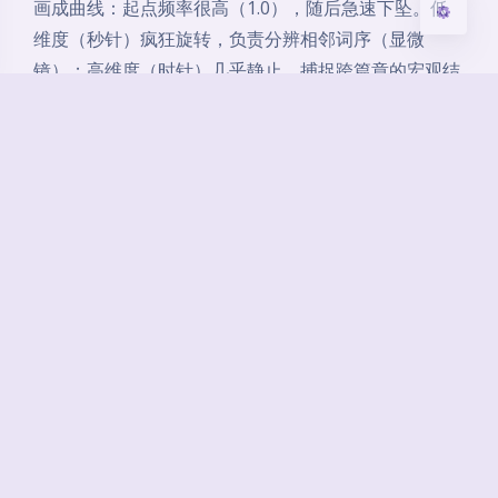
画成曲线：起点频率很高（1.0），随后急速下坠。低
维度（秒针）疯狂旋转，负责分辨相邻词序（显微
镜）；高维度（时针）几乎静止，捕捉跨篇章的宏观结
构（望远镜）。
1 万倍的速度落差
，从极速到几乎静
止，全部压缩在 256 对维度之内。
十、外推性：低频维度是 “安全
绳”