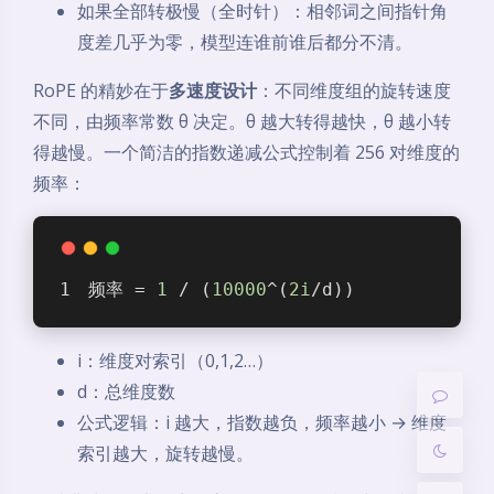
如果全部转极慢（全时针）：相邻词之间指针角
度差几乎为零，模型连谁前谁后都分不清。
RoPE 的精妙在于
多速度设计
：不同维度组的旋转速度
不同，由频率常数 θ 决定。θ 越大转得越快，θ 越小转
得越慢。一个简洁的指数递减公式控制着 256 对维度的
频率：
夜间模式
频率 = 
1
 / (
10000
^(
2i
/d))
Sans Serif
Serif
浅阴影
深阴影
i：维度对索引（0,1,2…）
d：总维度数
关闭
日落
暗化
灰度
公式逻辑：i 越大，指数越负，频率越小 → 维度
索引越大，旋转越慢。