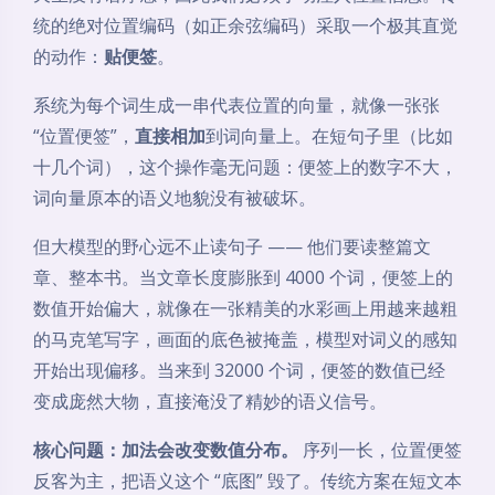
统的绝对位置编码（如正余弦编码）采取一个极其直觉
的动作：
贴便签
。
系统为每个词生成一串代表位置的向量，就像一张张
“位置便签”，
直接相加
到词向量上。在短句子里（比如
十几个词），这个操作毫无问题：便签上的数字不大，
词向量原本的语义地貌没有被破坏。
但大模型的野心远不止读句子 —— 他们要读整篇文
章、整本书。当文章长度膨胀到 4000 个词，便签上的
数值开始偏大，就像在一张精美的水彩画上用越来越粗
的马克笔写字，画面的底色被掩盖，模型对词义的感知
开始出现偏移。当来到 32000 个词，便签的数值已经
变成庞然大物，直接淹没了精妙的语义信号。
核心问题：加法会改变数值分布。
序列一长，位置便签
反客为主，把语义这个 “底图” 毁了。传统方案在短文本