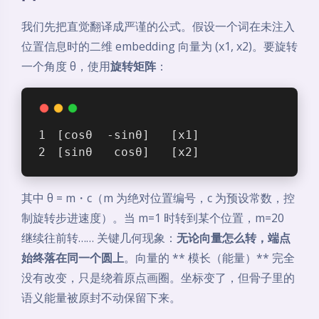
我们先把直觉翻译成严谨的公式。假设一个词在未注入
位置信息时的二维 embedding 向量为 (x1, x2)。要旋转
一个角度 θ，使用
旋转矩阵
：
[cosθ  -sinθ]   [x1]
[sinθ   cosθ]   [x2]
其中 θ = m・c（m 为绝对位置编号，c 为预设常数，控
制旋转步进速度）。当 m=1 时转到某个位置，m=20
继续往前转…… 关键几何现象：
无论向量怎么转，端点
始终落在同一个圆上
。向量的 ** 模长（能量）** 完全
没有改变，只是绕着原点画圈。坐标变了，但骨子里的
语义能量被原封不动保留下来。