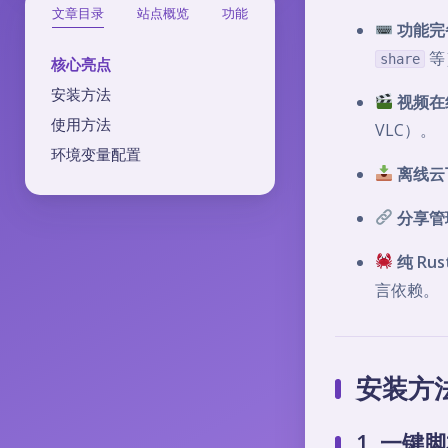
文章目录
站点概览
功能
功能完备
等
share
核心亮点
安装方法
视频在
使用方法
VLC）。
环境变量配置
离线云
分享管
纯 Ru
言依赖。
安装方
1. 一键脚本