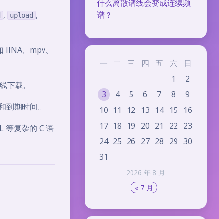
什么离散谱线会变成连续频
,
,
谱？
d
upload
IINA、mpv、
一
二
三
四
五
六
日
1
2
离线下载。
3
4
5
6
7
8
9
和到期时间。
10
11
12
13
14
15
16
17
18
19
20
21
22
23
SSL 等复杂的 C 语
24
25
26
27
28
29
30
31
2026 年 8 月
« 7 月