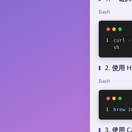
Bash
curl
 -
sh
2. 使用 H
Bash
brew
 i
3. 使用 C