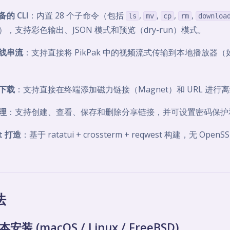
的 CLI
：内置 28 个子命令（包括
,
,
,
,
ls
mv
cp
rm
downloa
），支持彩色输出、JSON 模式和预览（dry-run）模式。
线串流
：支持直接将 PikPak 中的视频流式传输到本地播放器（如 
下载
：支持直接在终端添加磁力链接（Magnet）和 URL 进行
理
：支持创建、查看、保存和删除分享链接，并可设置密码保护
st 打造
：基于 ratatui + crossterm + reqwest 构建，无 Open
法
安装 (macOS / Linux / FreeBSD)