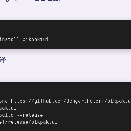
install pikpaktui
编译
one https://github.com/Bengerthelorf/pikpaktu
paktui
build --release
et/release/pikpaktui