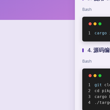
Bash
cargo
 
4. 源码
Bash
git
 cl
cd pik
cargo 
./targ