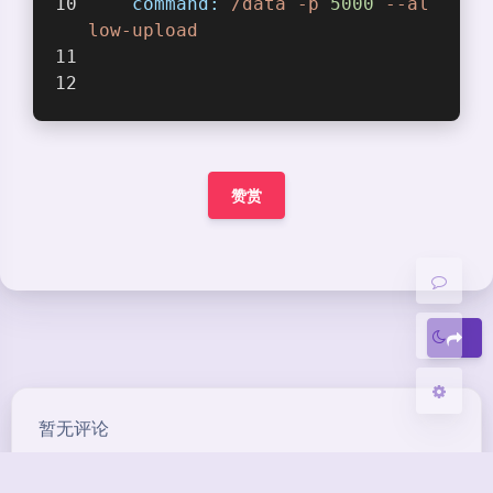
command:
/data
-p
5000
--al
low-upload
夜间模式
Sans Serif
Serif
赞赏
浅阴影
深阴影
关闭
日落
暗化
灰度
豆
暂无评论