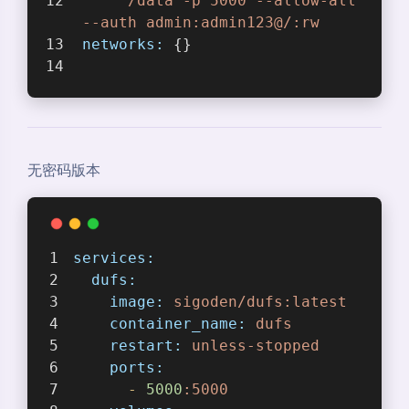
      /data -p 5000 --allow-all
 --auth admin:admin123@/:rw
networks:
 {}
无密码版本
services:
dufs:
image:
sigoden/dufs:latest
container_name:
dufs
restart:
unless-stopped
ports:
-
5000
:5000