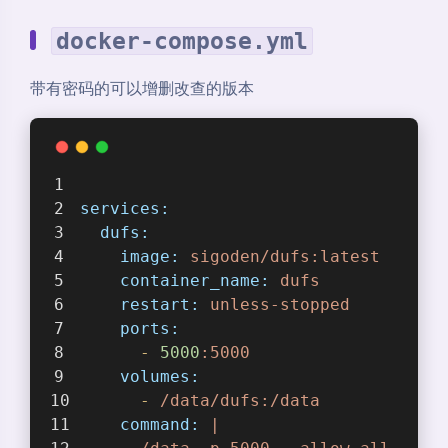
docker-compose.yml
带有密码的可以增删改查的版本
services:
dufs:
image:
sigoden/dufs:latest
container_name:
dufs
restart:
unless-stopped
ports:
-
5000
:5000
volumes:
-
/data/dufs:/data
command:
|