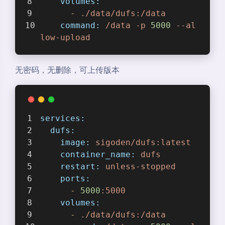
volumes:
-
./data/dufs:/data
command:
/data
-p
5000
--al
low-upload
无密码，无删除，可上传版本
services:
dufs:
image:
sigoden/dufs:latest
container_name:
dufs
restart:
unless-stopped
ports:
-
5000
:5000
volumes:
-
./data/dufs:/data