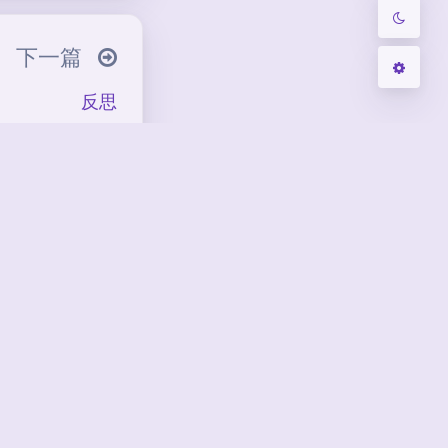
 ᐛ 」∠)＿
下一篇
反思
"
▽////*)q