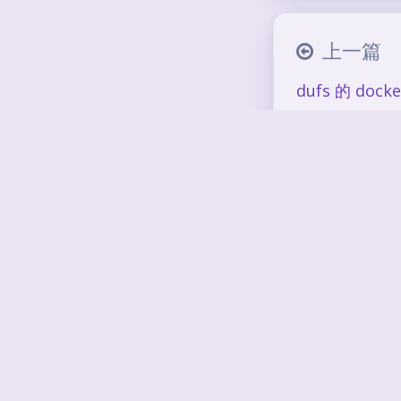
上一篇
dufs 的 dock
推荐文章
obsidian 
最佳插件：fas
note-sync