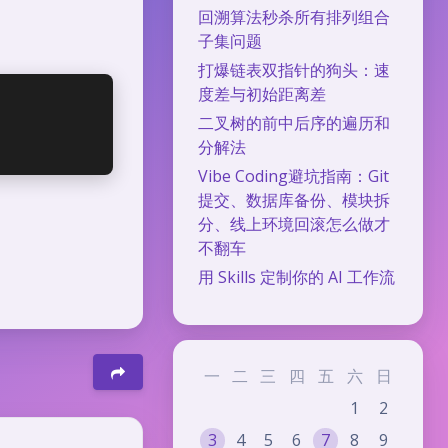
回溯算法秒杀所有排列组合
子集问题
打爆链表双指针的狗头：速
度差与初始距离差
二叉树的前中后序的遍历和
分解法
Vibe Coding避坑指南：Git
提交、数据库备份、模块拆
分、线上环境回滚怎么做才
不翻车
用 Skills 定制你的 AI 工作流
一
二
三
四
五
六
日
1
2
3
4
5
6
7
8
9