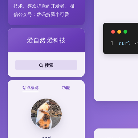
技术、喜欢折腾的开发者。 微
信公众号：数码折腾小可爱
爱自然 爱科技
curl
 -
搜索
站点概览
功能