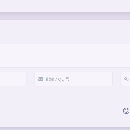
|´・ω・)ノ
ヾ(≧∇≦*)ゝ
(☆ω☆)