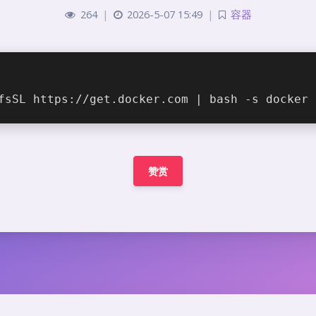
264
|
2026-5-07 15:49
|
容器
fsSL https://get.docker.com | bash -s docker
赞赏
豆